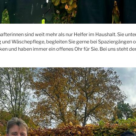
fterinnen sind weit mehr als nur Helfer im Haushalt. Sie unter
und Wäschepflege, begleiten Sie gerne bei Spaziergängen
ken und haben immer ein offenes Ohr für Sie. Bei uns steht d